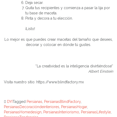
Deja secar.
Quita tus recipientes y comienza a pasar la lija por
tu base de maceta.
Pinta y decora a tu elección.
¡Listo!
Lo mejor es que puedes crear macetas del tamaño que desees,
decorar y colocar en dónde tú gustes.
‘‘La creatividad es la inteligencia divirtiéndose’’
Albert Einstein
Visita nuestro sitio: https://www.blindfactory.mx
DYI
Tagged
Persianas
,
PersianasBlindFactory
,
PersianasDecoracióndeinteriores
,
PersianasHogar
,
PersianasHomedesign
,
PersianasInteriorismo
,
PersianasLifestyle
,