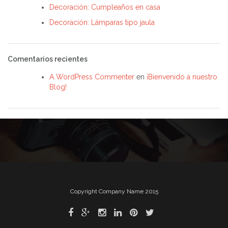
Decoración: Cumpleaños en casa
Decoración: Lámparas tipo jaula
Comentarios recientes
A WordPress Commenter
en
¡Bienvenido a nuestro
Blog!
Copyright Company Name 2015