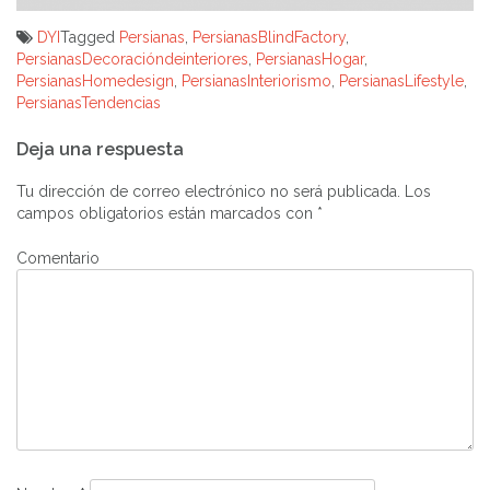
DYI
Tagged
Persianas
,
PersianasBlindFactory
,
PersianasDecoracióndeinteriores
,
PersianasHogar
,
PersianasHomedesign
,
PersianasInteriorismo
,
PersianasLifestyle
,
PersianasTendencias
Navegación
Deja una respuesta
de
Tu dirección de correo electrónico no será publicada.
Los
entradas
campos obligatorios están marcados con
*
Comentario